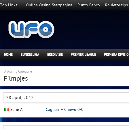
Top Links:
Online Casino Startpagina
Punto Banco
Roulette tips
HOME
BUNDESLIGA
EREDIVISIE
PREMIER LEAGUE
PRIMERA DIVISI
Browsing Categorie
Filmpjes
28 april, 2012
Serie A
:
Cagliari – Chievo 0-0