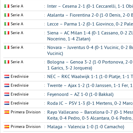
Serie A
:
Inter – Cesena 2-1 (0-1 Ceccarelli, 1-1 Obi
Serie A
:
Atalanta – Fiorentina 2-0 (1-0 Denis, 2-0
Serie A
:
Lecce – Parma 1-2 (0-1 Giovinco, 0-2 Pale
Serie A
:
Siena – AC Milan 1-4 (0-1 Cassano, 0-2 Zl
Nocerino, 1-4 Zlatan)
Serie A
:
Novara – Juventus 0-4 (0-1 Vucinic, 0-2 Bor
Vucinic)
Serie A
:
Bologna – Genoa 3-2 (1-0 Portonova, 2-0 
1 Garics, 3-2 Jorquera)
Eredivisie
:
NEC – RKC Waalwijk 1-1 (1-0 Platje, 1-1 
Eredivisie
:
Twente – Ajax 1-2 (1-0 Janssen, 1-1 Fer, 1
Eredivisie
:
Feyenoord – AZ 1-0 (1-0 Bakkal)
Eredivisie
:
Roda JC – PSV 1-3 (0-1 Mertens, 0-2 Marc
Primera Division
:
Rayo Vallecano – Barcelona 0-7 (0-1 Messi
Keita, 0-4 Pedro, 0-5 Alcantara, 0-6 Pedro,
Primera Division
:
Malaga – Valencia 1-0 (1-0 Camacho)