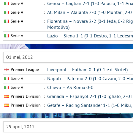
Serie A
:
Genoa – Cagliari 2-1 (1-0 Palacio, 1-1 Ari
Serie A
:
AC Milan – Atalanta 2-0 (1-0 Muntari, 2-0
Serie A
:
Fiorentina – Novara 2-2 (0-1 Jeda, 0-2 Ri
Montolivo)
Serie A
:
Lazio – Siena 1-1 (0-1 Destro, 1-1 Ledesm
01 mei, 2012
Premier League
:
Liverpool – Fulham 0-1 (0-1 e.d. Skrtel)
Serie A
:
Napoli – Palermo 2-0 (1-0 Cavani, 2-0 Ha
Serie A
:
Chievo – AS Roma 0-0
Primera Division
:
Granada – Espanyol 2-1 (1-0 Ighalo, 2-0 I
Primera Division
:
Getafe – Racing Santander 1-1 (1-0 Miku,
29 april, 2012