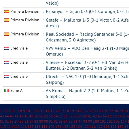
Valdo)
Primera Division
:
Espanyol – Gijon 0-3 (0-1 Colunga, 0-2 Tre
Primera Division
:
Getafe – Mallorca 1-3 (0-1 Victor, 0-2 Alf
Alexis)
Primera Division
:
Real Sociedad – Racing Santander 3-0 (1
Griezmann, 3-0 Agirretxe)
Eredivisie
:
VVV Venlo – ADO Den Haag 2-1 (1-0 Magui
Omeruo)
Eredivisie
:
Vitesse – Excelsior 3-2 (0-1 e.d. Van der H
Buttner, 2-2 Buttner, 3-2 Van Ginkel)
Eredivisie
:
Utrecht – NAC 1-3 (1-0 Demouge, 1-1 Schi
Sarpong)
Serie A
:
AS Roma – Napoli 2-2 (1-0 Mattos, 1-1 Zu
Simplicio)
1
2
3
4
5
6
7
8
9
10
11
12
13
14
15
16
17
18
19
20
21
22
23
24
25
26
27
28
29
30
43
44
45
46
47
48
49
50
51
52
53
54
55
56
57
58
59
60
61
62
63
64
65
66
67
68
81
82
83
84
85
86
87
88
89
90
91
92
93
94
95
96
97
98
99
100
101
102
103
104
113
114
115
116
117
118
119
120
121
122
123
124
125
126
127
128
129
130
13