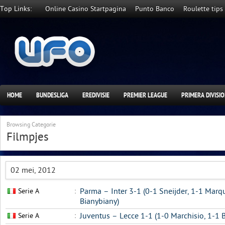
Top Links:
Online Casino Startpagina
Punto Banco
Roulette tips
HOME
BUNDESLIGA
EREDIVISIE
PREMIER LEAGUE
PRIMERA DIVISI
Browsing Categorie
Filmpjes
02 mei, 2012
Serie A
:
Parma – Inter 3-1 (0-1 Sneijder, 1-1 Marq
Bianybiany)
Serie A
:
Juventus – Lecce 1-1 (1-0 Marchisio, 1-1 B